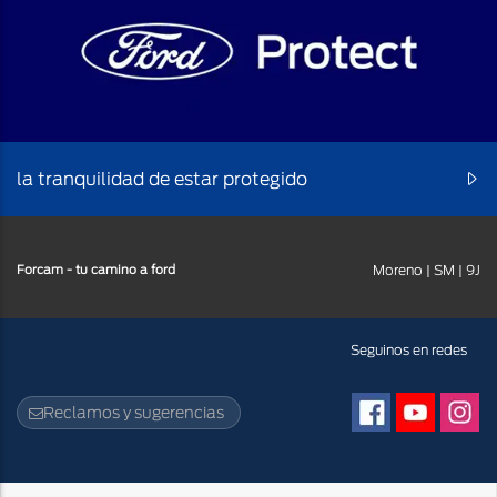
la tranquilidad de estar protegido
Forcam - tu camino a ford
Moreno | SM | 9J
Facebook
Youtube
Insta
Seguinos en redes
Reclamos y sugerencias