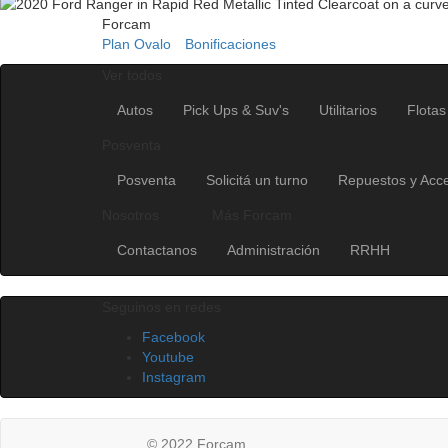
Forcam
Plan Ovalo
Bonificaciones
Ver todos
Autos
Pick Ups & Suv's
Utilitarios
Flotas
Posventa
Posventa
Solicitá un turno
Repuestos y Acc
Nosotros
Más Forcam
Contactanos
Administración
RRHH
Seguinos en redes
Facebook
Youtube
Instagram
© 2022 Forcam