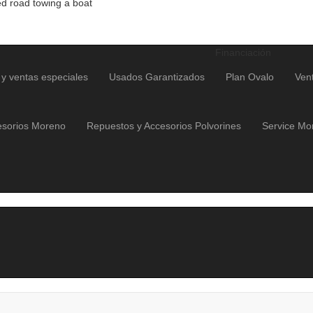
Financiación
 y ventas especiales
Usados Garantizados
Plan Ovalo
Vent
esorios Moreno
Repuestos y Accesorios Polvorines
Service Mo