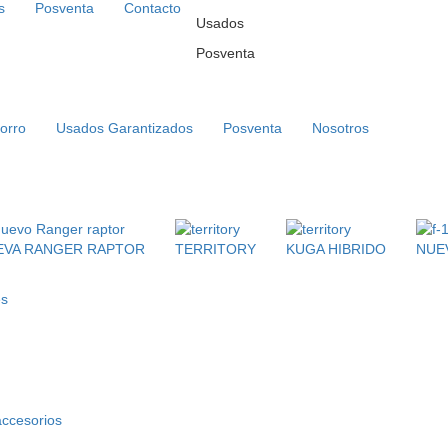
s
Posventa
Contacto
Usados
Posventa
orro
Usados Garantizados
Posventa
Nosotros
EVA RANGER RAPTOR
TERRITORY
KUGA HIBRIDO
NUEV
es
accesorios