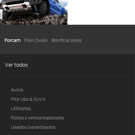
Forcam
Plan Ovalo
Bonificaciones
Ver todos
Autos
Pick Ups & Suv's
Utilitarios
Flotas y ventas especiales
Usados Garantizados