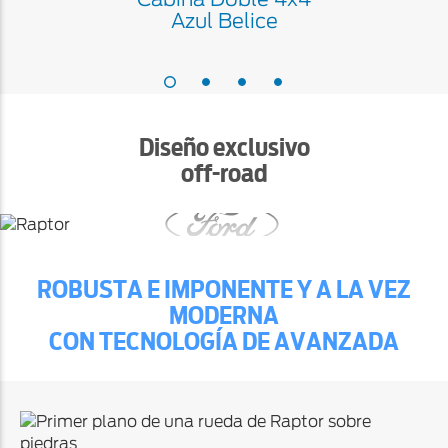
Azul Belice
0
1
2
3
Diseño exclusivo
off-road
Imponente presencia
ROBUSTA E IMPONENTE Y A LA VEZ
MODERNA
CON TECNOLOGÍA DE AVANZADA