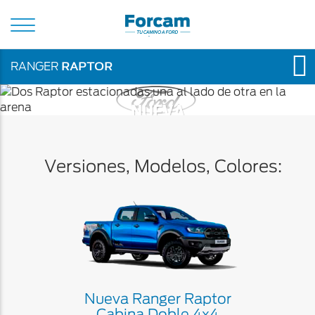
Abrir
de
menú
Ford
de
navegación
principal
RAPTOR
RANGER
NUEVA
Slide
RANGER
1
RAPTOR
of
4
Versiones, Modelos, Colores:
Reservá la tuya
Nue
C
Nueva Ranger Raptor
Cabina Doble 4x4